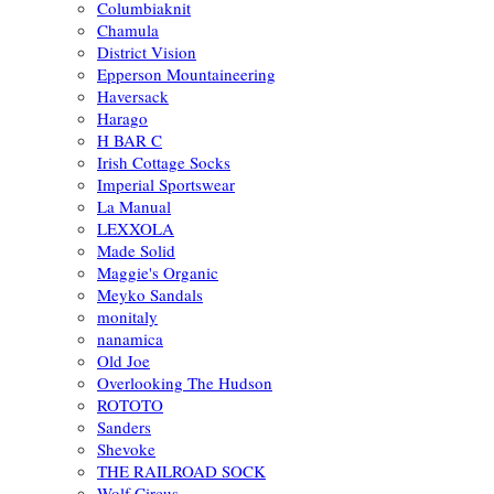
Columbiaknit
Chamula
District Vision
Epperson Mountaineering
Haversack
Harago
H BAR C
Irish Cottage Socks
Imperial Sportswear
La Manual
LEXXOLA
Made Solid
Maggie's Organic
Meyko Sandals
monitaly
nanamica
Old Joe
Overlooking The Hudson
ROTOTO
Sanders
Shevoke
THE RAILROAD SOCK
Wolf Circus