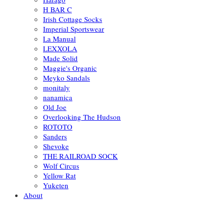
H BAR C
Irish Cottage Socks
Imperial Sportswear
La Manual
LEXXOLA
Made Solid
Maggie's Organic
Meyko Sandals
monitaly
nanamica
Old Joe
Overlooking The Hudson
ROTOTO
Sanders
Shevoke
THE RAILROAD SOCK
Wolf Circus
Yellow Rat
Yuketen
About