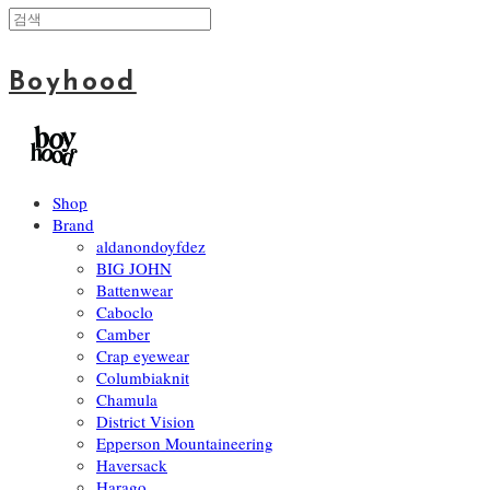
Boyhood
Shop
Brand
aldanondoyfdez
BIG JOHN
Battenwear
Caboclo
Camber
Crap eyewear
Columbiaknit
Chamula
District Vision
Epperson Mountaineering
Haversack
Harago