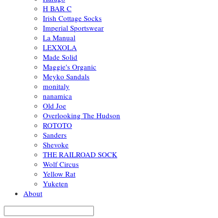
H BAR C
Irish Cottage Socks
Imperial Sportswear
La Manual
LEXXOLA
Made Solid
Maggie's Organic
Meyko Sandals
monitaly
nanamica
Old Joe
Overlooking The Hudson
ROTOTO
Sanders
Shevoke
THE RAILROAD SOCK
Wolf Circus
Yellow Rat
Yuketen
About