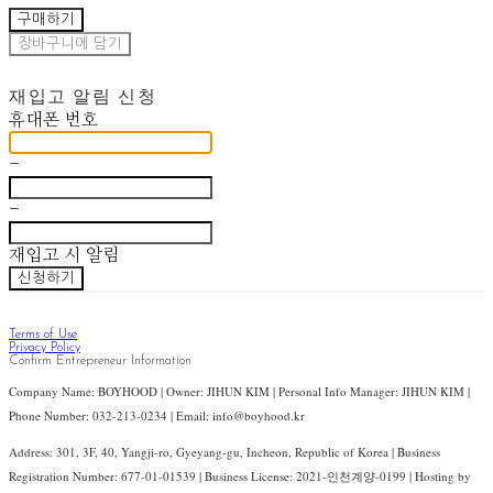
구매하기
장바구니에 담기
재입고 알림 신청
휴대폰 번호
-
-
재입고 시 알림
신청하기
Terms of Use
Privacy Policy
Confirm Entrepreneur Information
Company Name: BOYHOOD | Owner: JIHUN KIM | Personal Info Manager: JIHUN KIM |
Phone Number: 032-213-0234 | Email: info@boyhood.kr
Address: 301, 3F, 40, Yangji-ro, Gyeyang-gu, Incheon, Republic of Korea | Business
Registration Number:
677-01-01539
| Business License:
2021-인천계양-0199
| Hosting by