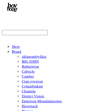
Shop
Brand
aldanondoyfdez
BIG JOHN
Battenwear
Caboclo
Camber
Crap eyewear
Columbiaknit
Chamula
District Vision
Epperson Mountaineering
Haversack
Harago