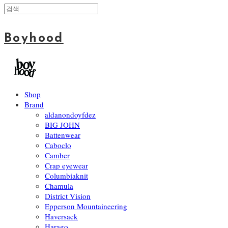
Boyhood
Shop
Brand
aldanondoyfdez
BIG JOHN
Battenwear
Caboclo
Camber
Crap eyewear
Columbiaknit
Chamula
District Vision
Epperson Mountaineering
Haversack
Harago