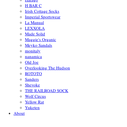
H BAR C
Irish Cottage Socks
Imperial Sportswear
La Manual
LEXXOLA
Made Solid
Maggie's Organic
Meyko Sandals
monitaly
nanamica
Old Joe
Overlooking The Hudson
ROTOTO
Sanders
Shevoke
THE RAILROAD SOCK
Wolf Circus
Yellow Rat
Yuketen
About