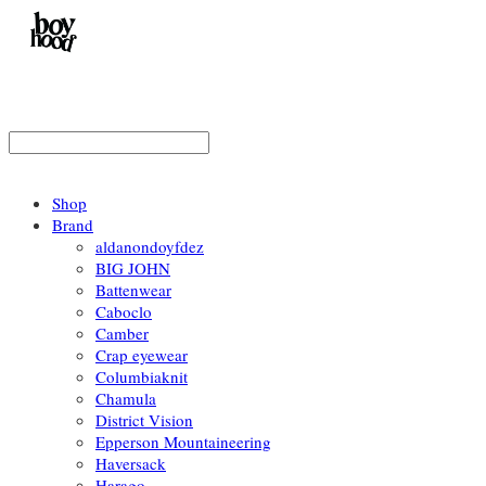
Shop
Brand
aldanondoyfdez
BIG JOHN
Battenwear
Caboclo
Camber
Crap eyewear
Columbiaknit
Chamula
District Vision
Epperson Mountaineering
Haversack
Harago