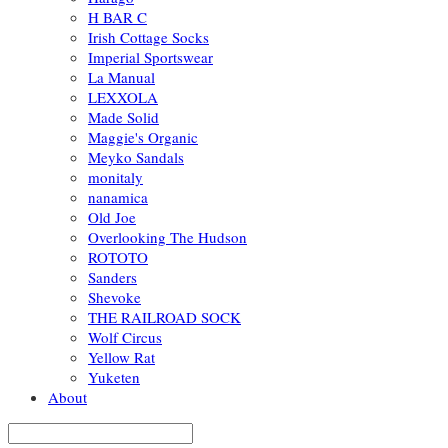
H BAR C
Irish Cottage Socks
Imperial Sportswear
La Manual
LEXXOLA
Made Solid
Maggie's Organic
Meyko Sandals
monitaly
nanamica
Old Joe
Overlooking The Hudson
ROTOTO
Sanders
Shevoke
THE RAILROAD SOCK
Wolf Circus
Yellow Rat
Yuketen
About