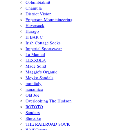
Columbiaknit
Chamula
District Vision
Epperson Mountaineering
Haversack
Harago
H BAR C
Irish Cottage Socks
Imperial Sportswear
La Manual
LEXXOLA
Made Solid
Maggie's Organic
Meyko Sandals
monitaly
nanamica
Old Joe
Overlooking The Hudson
ROTOTO
Sanders
Shevoke
THE RAILROAD SOCK
Wolf Circus