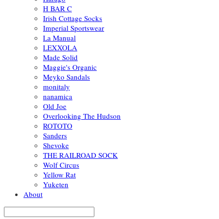
H BAR C
Irish Cottage Socks
Imperial Sportswear
La Manual
LEXXOLA
Made Solid
Maggie's Organic
Meyko Sandals
monitaly
nanamica
Old Joe
Overlooking The Hudson
ROTOTO
Sanders
Shevoke
THE RAILROAD SOCK
Wolf Circus
Yellow Rat
Yuketen
About