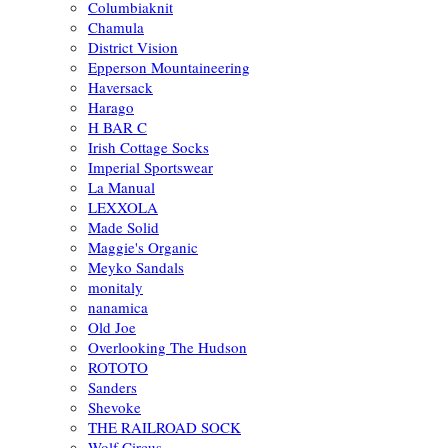
Columbiaknit
Chamula
District Vision
Epperson Mountaineering
Haversack
Harago
H BAR C
Irish Cottage Socks
Imperial Sportswear
La Manual
LEXXOLA
Made Solid
Maggie's Organic
Meyko Sandals
monitaly
nanamica
Old Joe
Overlooking The Hudson
ROTOTO
Sanders
Shevoke
THE RAILROAD SOCK
Wolf Circus