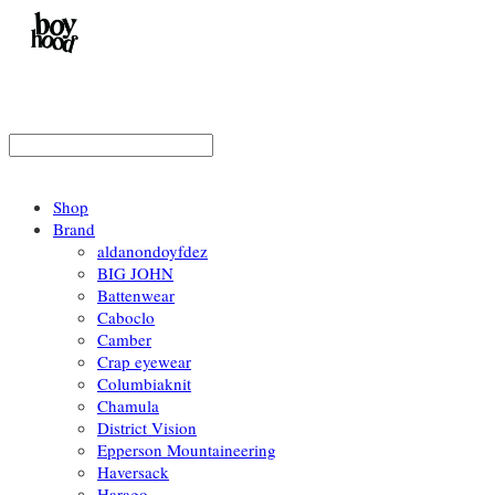
Shop
Brand
aldanondoyfdez
BIG JOHN
Battenwear
Caboclo
Camber
Crap eyewear
Columbiaknit
Chamula
District Vision
Epperson Mountaineering
Haversack
Harago