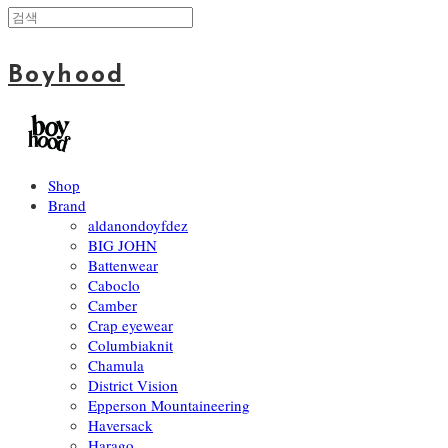
Boyhood
Shop
Brand
aldanondoyfdez
BIG JOHN
Battenwear
Caboclo
Camber
Crap eyewear
Columbiaknit
Chamula
District Vision
Epperson Mountaineering
Haversack
Harago