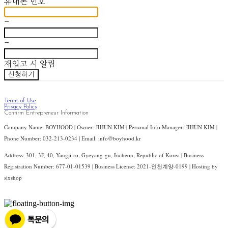
휴대폰 번호
-
-
재입고 시 알림
신청하기
Terms of Use
Privacy Policy
Confirm Entrepreneur Information
Company Name: BOYHOOD | Owner: JIHUN KIM | Personal Info Manager: JIHUN KIM |
Phone Number: 032-213-0234 | Email: info@boyhood.kr
Address: 301, 3F, 40, Yangji-ro, Gyeyang-gu, Incheon, Republic of Korea | Business
Registration Number:
677-01-01539
| Business License:
2021-인천계양-0199
| Hosting by
sixshop