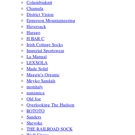
Columbiaknit
Chamula
District Vision
Epperson Mountaineering
Haversack
Harago
H BAR C
Irish Cottage Socks
Imperial Sportswear
La Manual
LEXXOLA
Made Solid
Maggie's Organic
Meyko Sandals
monitaly
nanamica
Old Joe
Overlooking The Hudson
ROTOTO
Sanders
Shevoke
THE RAILROAD SOCK
Wolf Circus