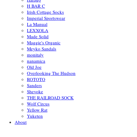
H BAR C
Irish Cottage Socks
Imperial Sportswear
La Manual
LEXXOLA
Made Solid
Maggie's Organic
Meyko Sandals
monitaly
nanamica
Old Joe
Overlooking The Hudson
ROTOTO
Sanders
Shevoke
THE RAILROAD SOCK
Wolf Circus
Yellow Rat
Yuketen
About