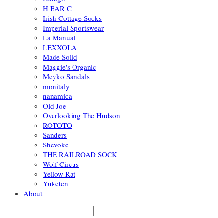
H BAR C
Irish Cottage Socks
Imperial Sportswear
La Manual
LEXXOLA
Made Solid
Maggie's Organic
Meyko Sandals
monitaly
nanamica
Old Joe
Overlooking The Hudson
ROTOTO
Sanders
Shevoke
THE RAILROAD SOCK
Wolf Circus
Yellow Rat
Yuketen
About