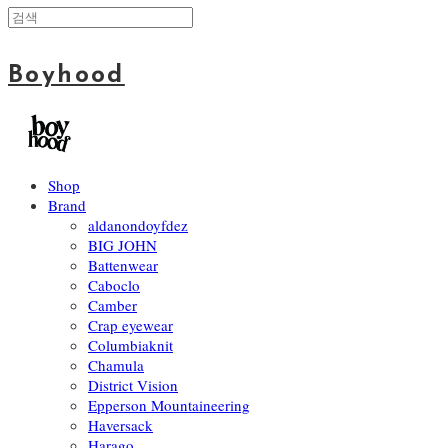
Boyhood
Shop
Brand
aldanondoyfdez
BIG JOHN
Battenwear
Caboclo
Camber
Crap eyewear
Columbiaknit
Chamula
District Vision
Epperson Mountaineering
Haversack
Harago