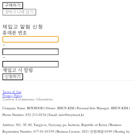
구매하기
장바구니에 담기
재입고 알림 신청
휴대폰 번호
-
-
재입고 시 알림
신청하기
Terms of Use
Privacy Policy
Confirm Entrepreneur Information
Company Name: BOYHOOD | Owner: JIHUN KIM | Personal Info Manager: JIHUN KIM |
Phone Number: 032-213-0234 | Email: info@boyhood.kr
Address: 301, 3F, 40, Yangji-ro, Gyeyang-gu, Incheon, Republic of Korea | Business
Registration Number:
677-01-01539
| Business License:
2021-인천계양-0199
| Hosting by