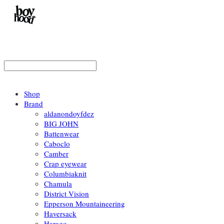
Shop
Brand
aldanondoyfdez
BIG JOHN
Battenwear
Caboclo
Camber
Crap eyewear
Columbiaknit
Chamula
District Vision
Epperson Mountaineering
Haversack
Harago