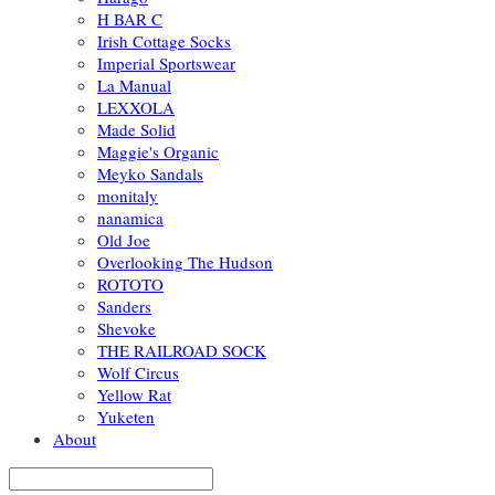
H BAR C
Irish Cottage Socks
Imperial Sportswear
La Manual
LEXXOLA
Made Solid
Maggie's Organic
Meyko Sandals
monitaly
nanamica
Old Joe
Overlooking The Hudson
ROTOTO
Sanders
Shevoke
THE RAILROAD SOCK
Wolf Circus
Yellow Rat
Yuketen
About