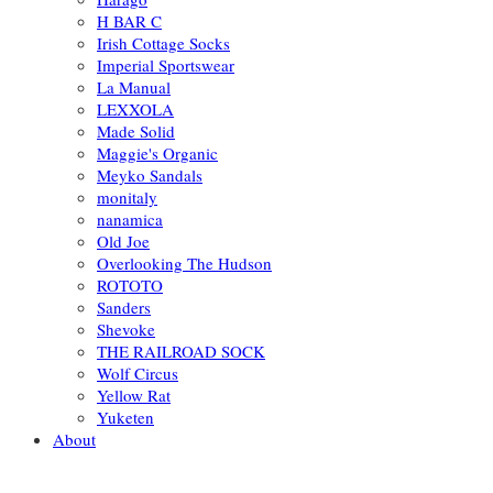
H BAR C
Irish Cottage Socks
Imperial Sportswear
La Manual
LEXXOLA
Made Solid
Maggie's Organic
Meyko Sandals
monitaly
nanamica
Old Joe
Overlooking The Hudson
ROTOTO
Sanders
Shevoke
THE RAILROAD SOCK
Wolf Circus
Yellow Rat
Yuketen
About