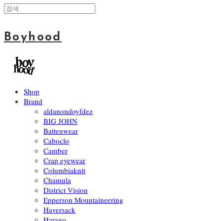
Boyhood
Shop
Brand
aldanondoyfdez
BIG JOHN
Battenwear
Caboclo
Camber
Crap eyewear
Columbiaknit
Chamula
District Vision
Epperson Mountaineering
Haversack
Harago