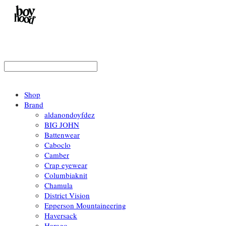
Shop
Brand
aldanondoyfdez
BIG JOHN
Battenwear
Caboclo
Camber
Crap eyewear
Columbiaknit
Chamula
District Vision
Epperson Mountaineering
Haversack
Harago