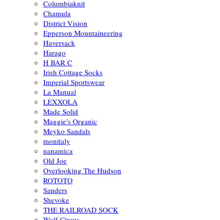
Columbiaknit
Chamula
District Vision
Epperson Mountaineering
Haversack
Harago
H BAR C
Irish Cottage Socks
Imperial Sportswear
La Manual
LEXXOLA
Made Solid
Maggie's Organic
Meyko Sandals
monitaly
nanamica
Old Joe
Overlooking The Hudson
ROTOTO
Sanders
Shevoke
THE RAILROAD SOCK
Wolf Circus