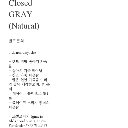
Closed
GRAY
(Natural)
별도문의
aldanondoyfdez
- 핸드 위빙 송아지 가죽
뮬
- 송아지 가죽 라이닝
- 천연 가죽 아웃솔
- 굽은 천연 가죽을 여러
겹 쌓아 제작했으며, 한 층
의
레이어는 블랙으로 포인
트
- 블레이크 스티치 방식의
아웃솔
바르셀로나의 Ignacio
Aldanondo & Catuxa
Fernàndez가 현지 소재만