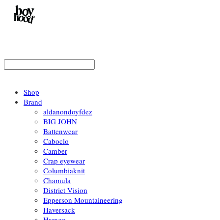
Shop
Brand
aldanondoyfdez
BIG JOHN
Battenwear
Caboclo
Camber
Crap eyewear
Columbiaknit
Chamula
District Vision
Epperson Mountaineering
Haversack
Harago