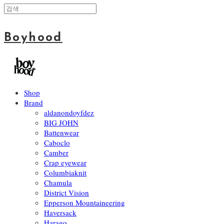
Boyhood
Shop
Brand
aldanondoyfdez
BIG JOHN
Battenwear
Caboclo
Camber
Crap eyewear
Columbiaknit
Chamula
District Vision
Epperson Mountaineering
Haversack
Harago