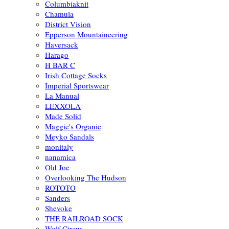
Columbiaknit
Chamula
District Vision
Epperson Mountaineering
Haversack
Harago
H BAR C
Irish Cottage Socks
Imperial Sportswear
La Manual
LEXXOLA
Made Solid
Maggie's Organic
Meyko Sandals
monitaly
nanamica
Old Joe
Overlooking The Hudson
ROTOTO
Sanders
Shevoke
THE RAILROAD SOCK
Wolf Circus