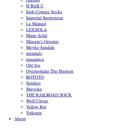
H BAR C
Irish Cottage Socks
Imperial Sportswear
La Manual
LEXXOLA
Made Solid
Maggie's Organic
Meyko Sandals
monitaly
nanamica
Old Joe
Overlooking The Hudson
ROTOTO
Sanders
Shevoke
THE RAILROAD SOCK
Wolf Circus
Yellow Rat
Yuketen
About