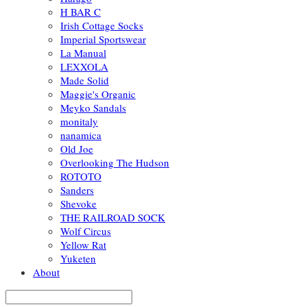
H BAR C
Irish Cottage Socks
Imperial Sportswear
La Manual
LEXXOLA
Made Solid
Maggie's Organic
Meyko Sandals
monitaly
nanamica
Old Joe
Overlooking The Hudson
ROTOTO
Sanders
Shevoke
THE RAILROAD SOCK
Wolf Circus
Yellow Rat
Yuketen
About