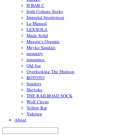
H BAR C
Irish Cottage Socks
Imperial Sportswear
La Manual
LEXXOLA
Made Solid
Maggie's Organic
Meyko Sandals
monitaly
nanamica
Old Joe
Overlooking The Hudson
ROTOTO
Sanders
Shevoke
THE RAILROAD SOCK
Wolf Circus
Yellow Rat
Yuketen
About