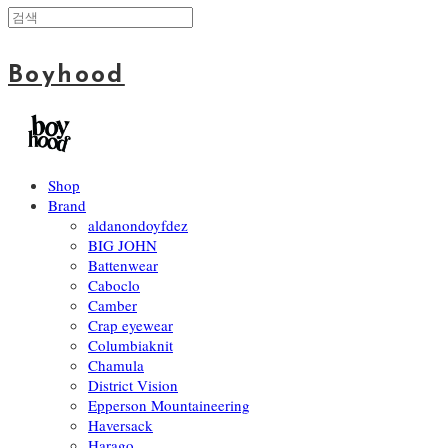
Boyhood
Shop
Brand
aldanondoyfdez
BIG JOHN
Battenwear
Caboclo
Camber
Crap eyewear
Columbiaknit
Chamula
District Vision
Epperson Mountaineering
Haversack
Harago