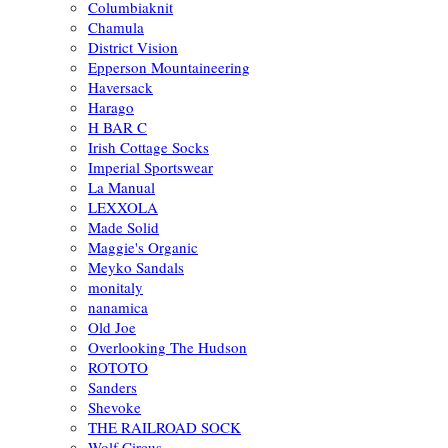
Columbiaknit
Chamula
District Vision
Epperson Mountaineering
Haversack
Harago
H BAR C
Irish Cottage Socks
Imperial Sportswear
La Manual
LEXXOLA
Made Solid
Maggie's Organic
Meyko Sandals
monitaly
nanamica
Old Joe
Overlooking The Hudson
ROTOTO
Sanders
Shevoke
THE RAILROAD SOCK
Wolf Circus