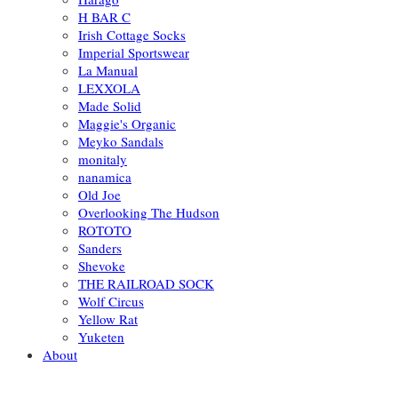
H BAR C
Irish Cottage Socks
Imperial Sportswear
La Manual
LEXXOLA
Made Solid
Maggie's Organic
Meyko Sandals
monitaly
nanamica
Old Joe
Overlooking The Hudson
ROTOTO
Sanders
Shevoke
THE RAILROAD SOCK
Wolf Circus
Yellow Rat
Yuketen
About