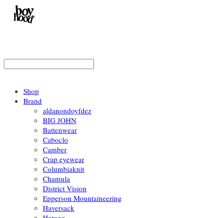
Shop
Brand
aldanondoyfdez
BIG JOHN
Battenwear
Caboclo
Camber
Crap eyewear
Columbiaknit
Chamula
District Vision
Epperson Mountaineering
Haversack
Harago