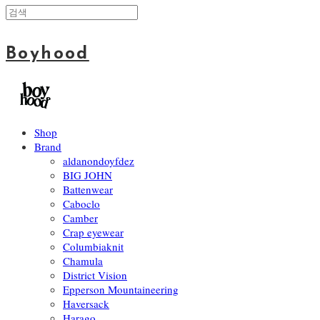
Boyhood
Shop
Brand
aldanondoyfdez
BIG JOHN
Battenwear
Caboclo
Camber
Crap eyewear
Columbiaknit
Chamula
District Vision
Epperson Mountaineering
Haversack
Harago