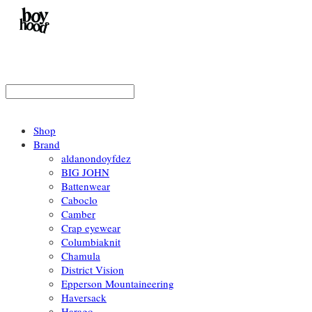
Shop
Brand
aldanondoyfdez
BIG JOHN
Battenwear
Caboclo
Camber
Crap eyewear
Columbiaknit
Chamula
District Vision
Epperson Mountaineering
Haversack
Harago