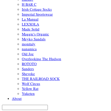
H BAR C
Irish Cottage Socks
Imperial Sportswear
La Manual
LEXXOLA
Made Solid
Maggie's Organic
Meyko Sandals
monitaly
nanamica
Old Joe
Overlooking The Hudson
ROTOTO
Sanders
Shevoke
THE RAILROAD SOCK
Wolf Circus
Yellow Rat
Yuketen
About