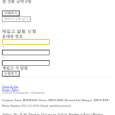
총 상품 금액
0원
구매하기
장바구니에 담기
재입고 알림 신청
휴대폰 번호
-
-
재입고 시 알림
신청하기
Terms of Use
Privacy Policy
Confirm Entrepreneur Information
Company Name: BOYHOOD | Owner: JIHUN KIM | Personal Info Manager: JIHUN KIM |
Phone Number: 032-213-0234 | Email: info@boyhood.kr
Address: 301, 3F, 40, Yangji-ro, Gyeyang-gu, Incheon, Republic of Korea | Business