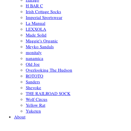
H BAR C
Irish Cottage Socks
Imperial Sportswear
La Manual
LEXXOLA
Made Solid
Maggie's Organic
Meyko Sandals
monitaly
nanamica
Old Joe
Overlooking The Hudson
ROTOTO
Sanders
Shevoke
THE RAILROAD SOCK
Wolf Circus
Yellow Rat
Yuketen
About