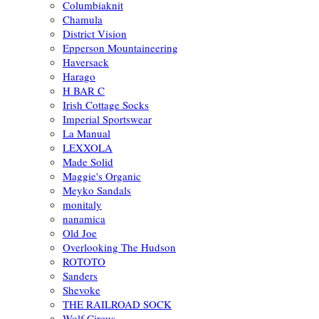
Columbiaknit
Chamula
District Vision
Epperson Mountaineering
Haversack
Harago
H BAR C
Irish Cottage Socks
Imperial Sportswear
La Manual
LEXXOLA
Made Solid
Maggie's Organic
Meyko Sandals
monitaly
nanamica
Old Joe
Overlooking The Hudson
ROTOTO
Sanders
Shevoke
THE RAILROAD SOCK
Wolf Circus