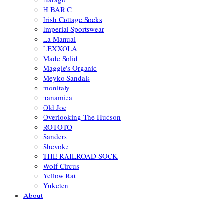
H BAR C
Irish Cottage Socks
Imperial Sportswear
La Manual
LEXXOLA
Made Solid
Maggie's Organic
Meyko Sandals
monitaly
nanamica
Old Joe
Overlooking The Hudson
ROTOTO
Sanders
Shevoke
THE RAILROAD SOCK
Wolf Circus
Yellow Rat
Yuketen
About