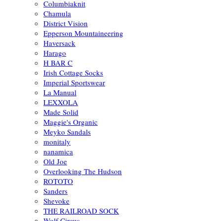
Columbiaknit
Chamula
District Vision
Epperson Mountaineering
Haversack
Harago
H BAR C
Irish Cottage Socks
Imperial Sportswear
La Manual
LEXXOLA
Made Solid
Maggie's Organic
Meyko Sandals
monitaly
nanamica
Old Joe
Overlooking The Hudson
ROTOTO
Sanders
Shevoke
THE RAILROAD SOCK
Wolf Circus