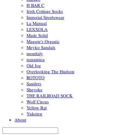
H BAR C
Irish Cottage Socks
Imperial Sportswear
La Manual
LEXXOLA
Made Solid
Maggie's Organic
Meyko Sandals
monitaly
nanamica
Old Joe
Overlooking The Hudson
ROTOTO
Sanders
Shevoke
THE RAILROAD SOCK
Wolf Circus
Yellow Rat
Yuketen
About