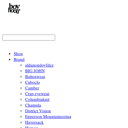
Shop
Brand
aldanondoyfdez
BIG JOHN
Battenwear
Caboclo
Camber
Crap eyewear
Columbiaknit
Chamula
District Vision
Epperson Mountaineering
Haversack
Harago