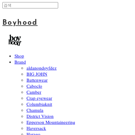
Boyhood
Shop
Brand
aldanondoyfdez
BIG JOHN
Battenwear
Caboclo
Camber
Crap eyewear
Columbiaknit
Chamula
District Vision
Epperson Mountaineering
Haversack
Harago