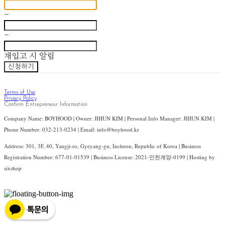
-
-
재입고 시 알림
신청하기
Terms of Use
Privacy Policy
Confirm Entrepreneur Information
Company Name: BOYHOOD | Owner: JIHUN KIM | Personal Info Manager: JIHUN KIM |
Phone Number: 032-213-0234 | Email: info@boyhood.kr
Address: 301, 3F, 40, Yangji-ro, Gyeyang-gu, Incheon, Republic of Korea | Business
Registration Number:
677-01-01539
| Business License:
2021-인천계양-0199
| Hosting by
sixshop