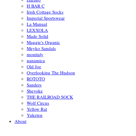
H BAR C
Irish Cottage Socks
Imperial Sportswear
La Manual
LEXXOLA
Made Solid
Maggie's Organic
Meyko Sandals
monitaly
nanamica
Old Joe
Overlooking The Hudson
ROTOTO
Sanders
Shevoke
THE RAILROAD SOCK
Wolf Circus
Yellow Rat
Yuketen
About