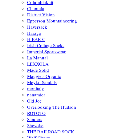
Columbiaknit
Chamula
District Vision
Epperson Mountaineering
Haversack
Harago
H BAR C
Irish Cottage Socks
Imperial Sportswear
La Manual
LEXXOLA
Made Solid
Maggie's Organic
Meyko Sandals
monitaly
nanamica
Old Joe
Overlooking The Hudson
ROTOTO
Sanders
Shevoke
THE RAILROAD SOCK
Wolf Circus