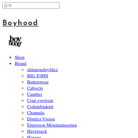
Boyhood
Shop
Brand
aldanondoyfdez
BIG JOHN
Battenwear
Caboclo
Camber
Crap eyewear
Columbiaknit
Chamula
District Vision
Epperson Mountaineering
Haversack
Harago