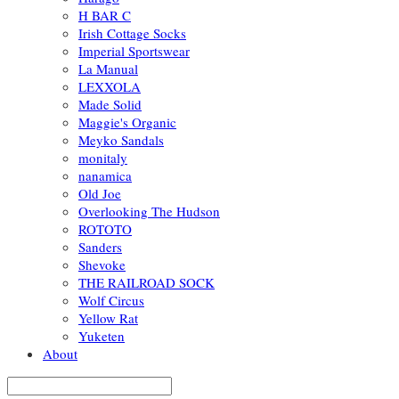
H BAR C
Irish Cottage Socks
Imperial Sportswear
La Manual
LEXXOLA
Made Solid
Maggie's Organic
Meyko Sandals
monitaly
nanamica
Old Joe
Overlooking The Hudson
ROTOTO
Sanders
Shevoke
THE RAILROAD SOCK
Wolf Circus
Yellow Rat
Yuketen
About