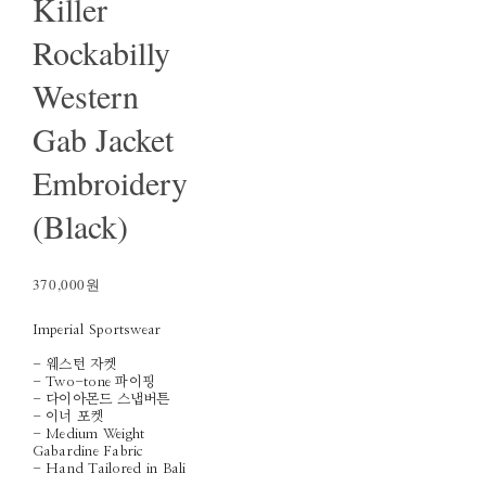
Killer
Rockabilly
Western
Gab Jacket
Embroidery
(Black)
370,000원
Imperial Sportswear
- 웨스턴 자켓
- Two-tone 파이핑
- 다이아몬드 스냅버튼
- 이너 포켓
- Medium Weight
Gabardine Fabric
- Hand Tailored in Bali