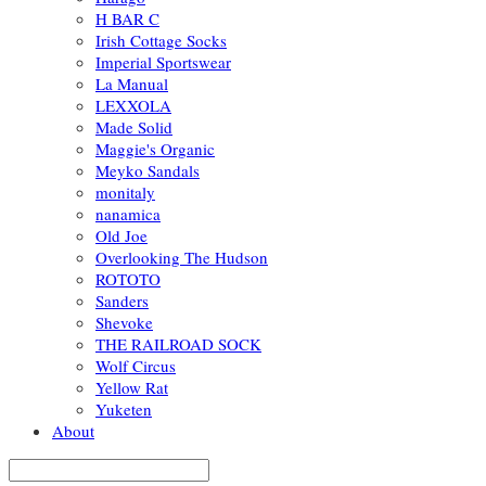
H BAR C
Irish Cottage Socks
Imperial Sportswear
La Manual
LEXXOLA
Made Solid
Maggie's Organic
Meyko Sandals
monitaly
nanamica
Old Joe
Overlooking The Hudson
ROTOTO
Sanders
Shevoke
THE RAILROAD SOCK
Wolf Circus
Yellow Rat
Yuketen
About