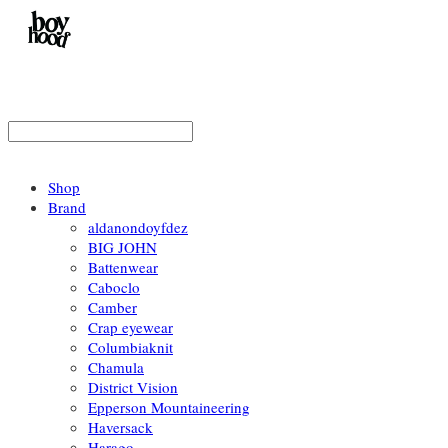
Shop
Brand
aldanondoyfdez
BIG JOHN
Battenwear
Caboclo
Camber
Crap eyewear
Columbiaknit
Chamula
District Vision
Epperson Mountaineering
Haversack
Harago