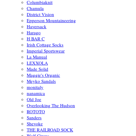
Columbiaknit
Chamula
District Vision
Epperson Mountaineering
Haversack
Harago
H BAR C
Irish Cottage Socks
Imperial Sportswear
La Manual
LEXXOLA
Made Solid
Maggie's Organic
Meyko Sandals
monitaly
nanamica
Old Joe
Overlooking The Hudson
ROTOTO
Sanders
Shevoke
THE RAILROAD SOCK
Wolf Circus