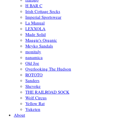
H BAR C
Irish Cottage Socks
Imperial Sportswear
La Manual
LEXXOLA
Made Solid
Maggie's Organic
Meyko Sandals
monitaly
nanamica
Old Joe
Overlooking The Hudson
ROTOTO
Sanders
Shevoke
THE RAILROAD SOCK
Wolf Circus
Yellow Rat
Yuketen
About