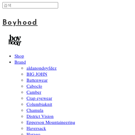
Boyhood
Shop
Brand
aldanondoyfdez
BIG JOHN
Battenwear
Caboclo
Camber
Crap eyewear
Columbiaknit
Chamula
District Vision
Epperson Mountaineering
Haversack
Harago