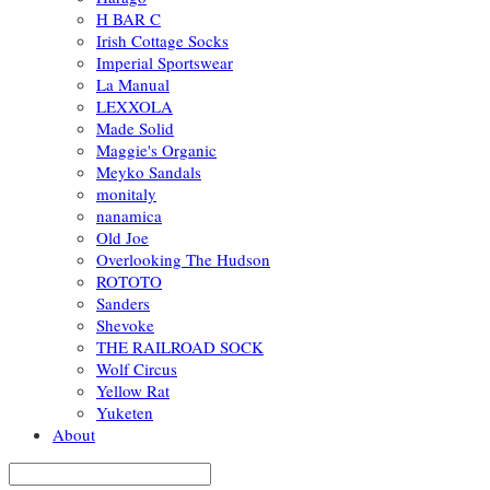
H BAR C
Irish Cottage Socks
Imperial Sportswear
La Manual
LEXXOLA
Made Solid
Maggie's Organic
Meyko Sandals
monitaly
nanamica
Old Joe
Overlooking The Hudson
ROTOTO
Sanders
Shevoke
THE RAILROAD SOCK
Wolf Circus
Yellow Rat
Yuketen
About