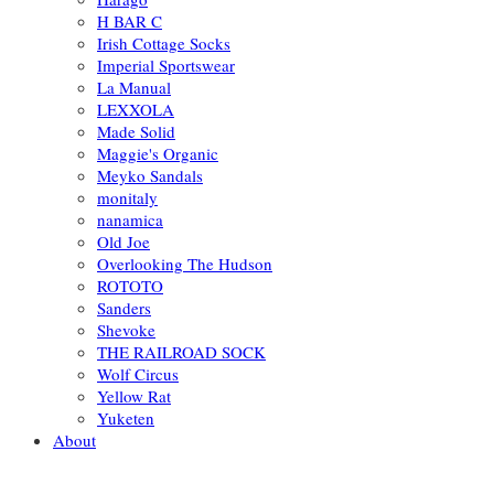
H BAR C
Irish Cottage Socks
Imperial Sportswear
La Manual
LEXXOLA
Made Solid
Maggie's Organic
Meyko Sandals
monitaly
nanamica
Old Joe
Overlooking The Hudson
ROTOTO
Sanders
Shevoke
THE RAILROAD SOCK
Wolf Circus
Yellow Rat
Yuketen
About