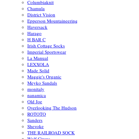
Columbiaknit
Chamula
District Vision
Epperson Mountaineering
Haversack
Harago
H BAR C
Irish Cottage Socks
Imperial Sportswear
La Manual
LEXXOLA
Made Solid
Maggie's Organic
Meyko Sandals
monitaly
nanamica
Old Joe
Overlooking The Hudson
ROTOTO
Sanders
Shevoke
THE RAILROAD SOCK
Wolf Circus