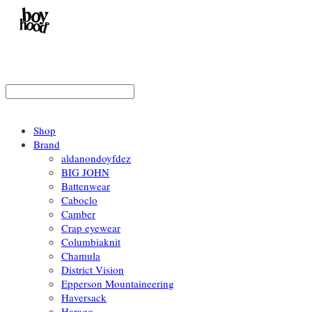
Shop
Brand
aldanondoyfdez
BIG JOHN
Battenwear
Caboclo
Camber
Crap eyewear
Columbiaknit
Chamula
District Vision
Epperson Mountaineering
Haversack
Harago