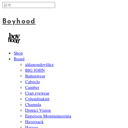
Boyhood
Shop
Brand
aldanondoyfdez
BIG JOHN
Battenwear
Caboclo
Camber
Crap eyewear
Columbiaknit
Chamula
District Vision
Epperson Mountaineering
Haversack
Harago