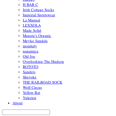
H BAR C
Irish Cottage Socks
Imperial Sportswear
La Manual
LEXXOLA
Made Solid
Maggie's Organic
Meyko Sandals
monitaly
nanamica
Old Joe
Overlooking The Hudson
ROTOTO
Sanders
Shevoke
THE RAILROAD SOCK
Wolf Circus
Yellow Rat
Yuketen
About