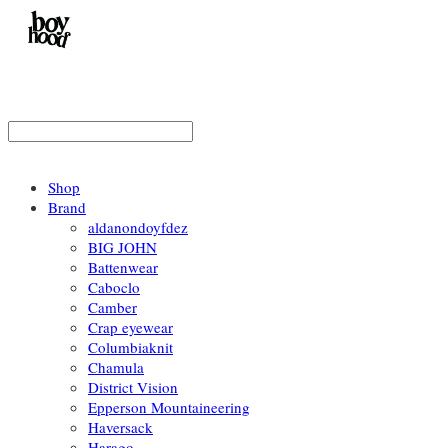
Shop
Brand
aldanondoyfdez
BIG JOHN
Battenwear
Caboclo
Camber
Crap eyewear
Columbiaknit
Chamula
District Vision
Epperson Mountaineering
Haversack
Harago