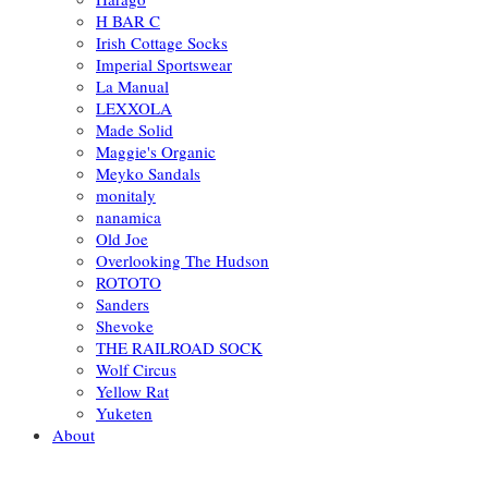
H BAR C
Irish Cottage Socks
Imperial Sportswear
La Manual
LEXXOLA
Made Solid
Maggie's Organic
Meyko Sandals
monitaly
nanamica
Old Joe
Overlooking The Hudson
ROTOTO
Sanders
Shevoke
THE RAILROAD SOCK
Wolf Circus
Yellow Rat
Yuketen
About