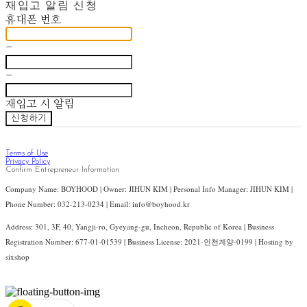
재입고 알림 신청
휴대폰 번호
-
-
재입고 시 알림
신청하기
Terms of Use
Privacy Policy
Confirm Entrepreneur Information
Company Name: BOYHOOD | Owner: JIHUN KIM | Personal Info Manager: JIHUN KIM |
Phone Number: 032-213-0234 | Email: info@boyhood.kr
Address: 301, 3F, 40, Yangji-ro, Gyeyang-gu, Incheon, Republic of Korea | Business
Registration Number:
677-01-01539
| Business License:
2021-인천계양-0199
| Hosting by
sixshop