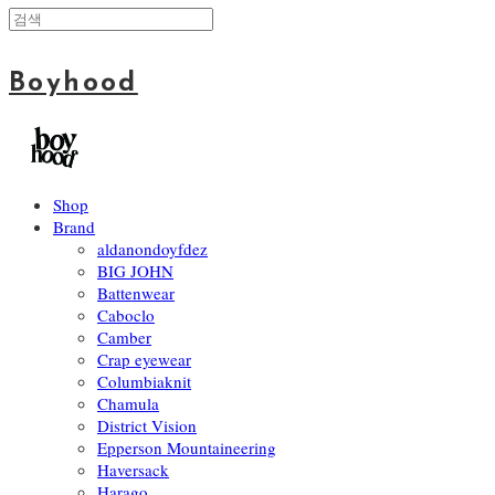
Boyhood
Shop
Brand
aldanondoyfdez
BIG JOHN
Battenwear
Caboclo
Camber
Crap eyewear
Columbiaknit
Chamula
District Vision
Epperson Mountaineering
Haversack
Harago