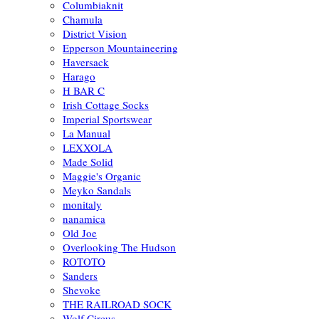
Columbiaknit
Chamula
District Vision
Epperson Mountaineering
Haversack
Harago
H BAR C
Irish Cottage Socks
Imperial Sportswear
La Manual
LEXXOLA
Made Solid
Maggie's Organic
Meyko Sandals
monitaly
nanamica
Old Joe
Overlooking The Hudson
ROTOTO
Sanders
Shevoke
THE RAILROAD SOCK
Wolf Circus