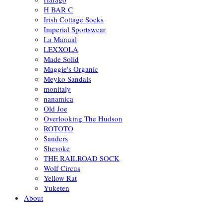
H BAR C
Irish Cottage Socks
Imperial Sportswear
La Manual
LEXXOLA
Made Solid
Maggie's Organic
Meyko Sandals
monitaly
nanamica
Old Joe
Overlooking The Hudson
ROTOTO
Sanders
Shevoke
THE RAILROAD SOCK
Wolf Circus
Yellow Rat
Yuketen
About