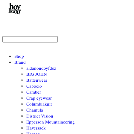
Shop
Brand
aldanondoyfdez
BIG JOHN
Battenwear
Caboclo
Camber
Crap eyewear
Columbiaknit
Chamula
District Vision
Epperson Mountaineering
Haversack
Harago