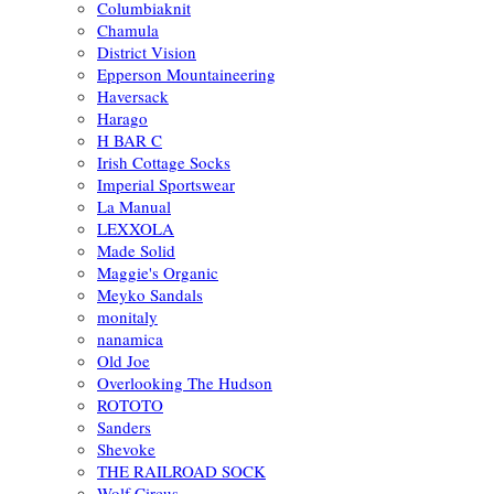
Columbiaknit
Chamula
District Vision
Epperson Mountaineering
Haversack
Harago
H BAR C
Irish Cottage Socks
Imperial Sportswear
La Manual
LEXXOLA
Made Solid
Maggie's Organic
Meyko Sandals
monitaly
nanamica
Old Joe
Overlooking The Hudson
ROTOTO
Sanders
Shevoke
THE RAILROAD SOCK
Wolf Circus