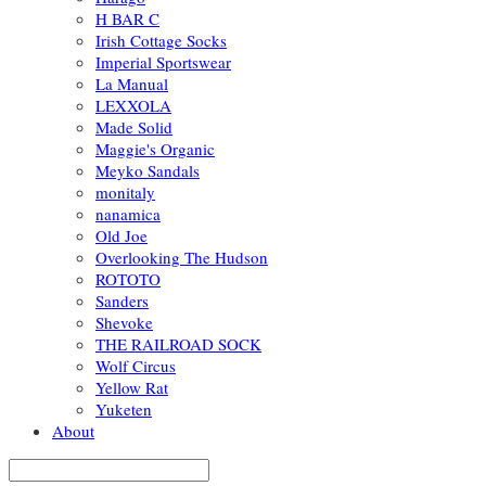
H BAR C
Irish Cottage Socks
Imperial Sportswear
La Manual
LEXXOLA
Made Solid
Maggie's Organic
Meyko Sandals
monitaly
nanamica
Old Joe
Overlooking The Hudson
ROTOTO
Sanders
Shevoke
THE RAILROAD SOCK
Wolf Circus
Yellow Rat
Yuketen
About