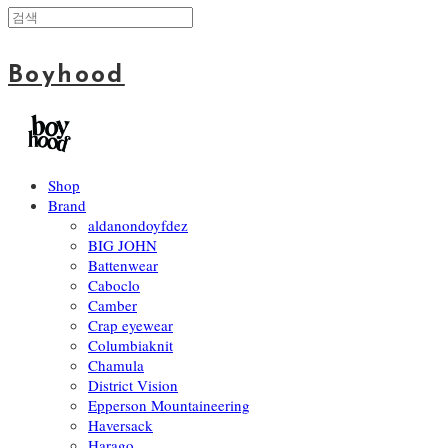
Boyhood
Shop
Brand
aldanondoyfdez
BIG JOHN
Battenwear
Caboclo
Camber
Crap eyewear
Columbiaknit
Chamula
District Vision
Epperson Mountaineering
Haversack
Harago