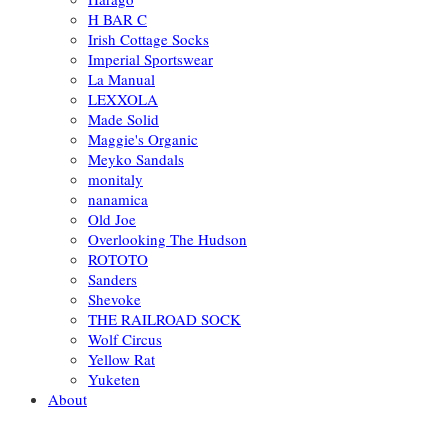
H BAR C
Irish Cottage Socks
Imperial Sportswear
La Manual
LEXXOLA
Made Solid
Maggie's Organic
Meyko Sandals
monitaly
nanamica
Old Joe
Overlooking The Hudson
ROTOTO
Sanders
Shevoke
THE RAILROAD SOCK
Wolf Circus
Yellow Rat
Yuketen
About