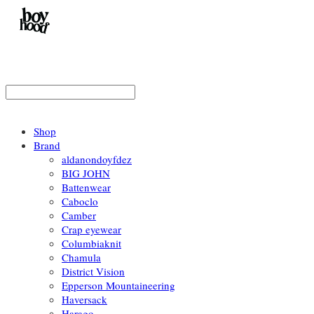
Shop
Brand
aldanondoyfdez
BIG JOHN
Battenwear
Caboclo
Camber
Crap eyewear
Columbiaknit
Chamula
District Vision
Epperson Mountaineering
Haversack
Harago