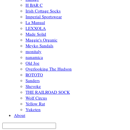
H BAR C
Irish Cottage Socks
Imperial Sportswear
La Manual
LEXXOLA
Made Solid
Maggie's Organic
Meyko Sandals
monitaly
nanamica
Old Joe
Overlooking The Hudson
ROTOTO
Sanders
Shevoke
THE RAILROAD SOCK
Wolf Circus
Yellow Rat
Yuketen
About