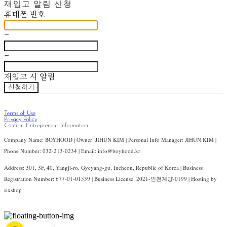
재입고 알림 신청
휴대폰 번호
-
-
재입고 시 알림
신청하기
Terms of Use
Privacy Policy
Confirm Entrepreneur Information
Company Name: BOYHOOD | Owner: JIHUN KIM | Personal Info Manager: JIHUN KIM |
Phone Number: 032-213-0234 | Email: info@boyhood.kr
Address: 301, 3F, 40, Yangji-ro, Gyeyang-gu, Incheon, Republic of Korea | Business
Registration Number:
677-01-01539
| Business License:
2021-인천계양-0199
| Hosting by
sixshop