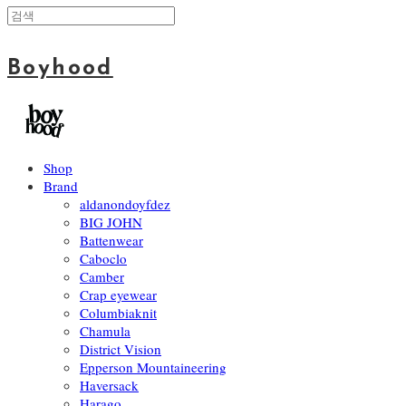
Boyhood
Shop
Brand
aldanondoyfdez
BIG JOHN
Battenwear
Caboclo
Camber
Crap eyewear
Columbiaknit
Chamula
District Vision
Epperson Mountaineering
Haversack
Harago