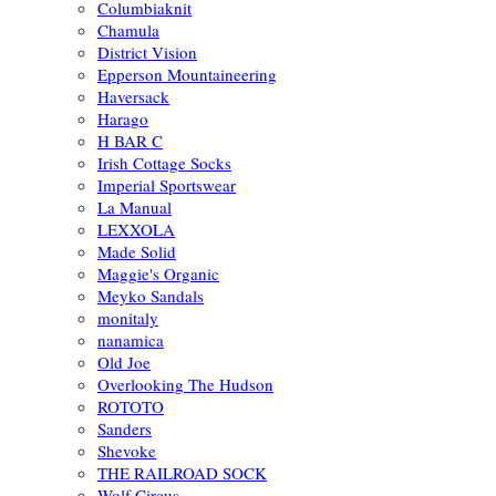
Columbiaknit
Chamula
District Vision
Epperson Mountaineering
Haversack
Harago
H BAR C
Irish Cottage Socks
Imperial Sportswear
La Manual
LEXXOLA
Made Solid
Maggie's Organic
Meyko Sandals
monitaly
nanamica
Old Joe
Overlooking The Hudson
ROTOTO
Sanders
Shevoke
THE RAILROAD SOCK
Wolf Circus