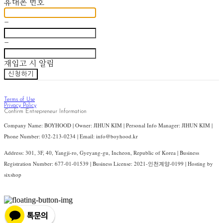
휴대폰 번호
-
-
재입고 시 알림
신청하기
Terms of Use
Privacy Policy
Confirm Entrepreneur Information
Company Name: BOYHOOD | Owner: JIHUN KIM | Personal Info Manager: JIHUN KIM |
Phone Number: 032-213-0234 | Email: info@boyhood.kr
Address: 301, 3F, 40, Yangji-ro, Gyeyang-gu, Incheon, Republic of Korea | Business
Registration Number:
677-01-01539
| Business License:
2021-인천계양-0199
| Hosting by
sixshop