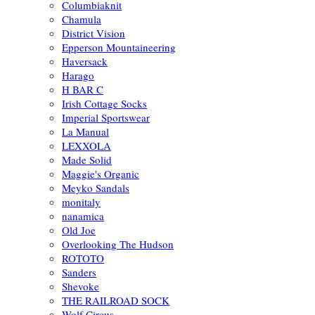
Columbiaknit
Chamula
District Vision
Epperson Mountaineering
Haversack
Harago
H BAR C
Irish Cottage Socks
Imperial Sportswear
La Manual
LEXXOLA
Made Solid
Maggie's Organic
Meyko Sandals
monitaly
nanamica
Old Joe
Overlooking The Hudson
ROTOTO
Sanders
Shevoke
THE RAILROAD SOCK
Wolf Circus