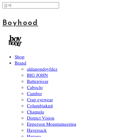
Boyhood
Shop
Brand
aldanondoyfdez
BIG JOHN
Battenwear
Caboclo
Camber
Crap eyewear
Columbiaknit
Chamula
District Vision
Epperson Mountaineering
Haversack
Harago