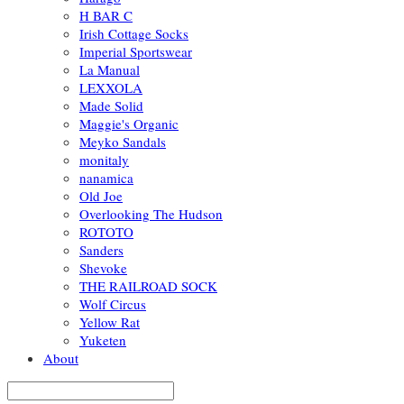
H BAR C
Irish Cottage Socks
Imperial Sportswear
La Manual
LEXXOLA
Made Solid
Maggie's Organic
Meyko Sandals
monitaly
nanamica
Old Joe
Overlooking The Hudson
ROTOTO
Sanders
Shevoke
THE RAILROAD SOCK
Wolf Circus
Yellow Rat
Yuketen
About