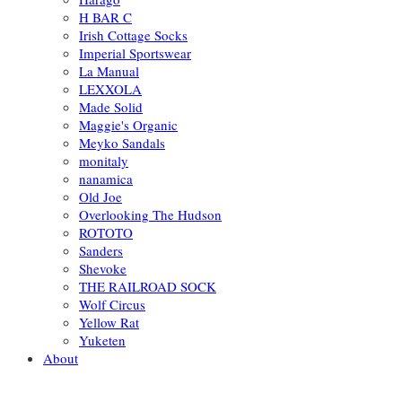
H BAR C
Irish Cottage Socks
Imperial Sportswear
La Manual
LEXXOLA
Made Solid
Maggie's Organic
Meyko Sandals
monitaly
nanamica
Old Joe
Overlooking The Hudson
ROTOTO
Sanders
Shevoke
THE RAILROAD SOCK
Wolf Circus
Yellow Rat
Yuketen
About