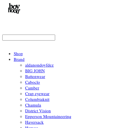
Shop
Brand
aldanondoyfdez
BIG JOHN
Battenwear
Caboclo
Camber
Crap eyewear
Columbiaknit
Chamula
District Vision
Epperson Mountaineering
Haversack
Harago