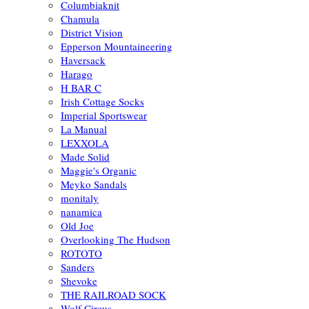
Columbiaknit
Chamula
District Vision
Epperson Mountaineering
Haversack
Harago
H BAR C
Irish Cottage Socks
Imperial Sportswear
La Manual
LEXXOLA
Made Solid
Maggie's Organic
Meyko Sandals
monitaly
nanamica
Old Joe
Overlooking The Hudson
ROTOTO
Sanders
Shevoke
THE RAILROAD SOCK
Wolf Circus