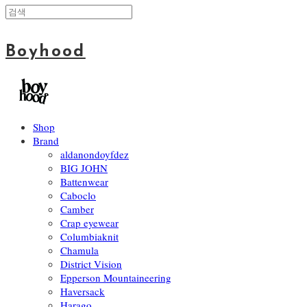
Boyhood
Shop
Brand
aldanondoyfdez
BIG JOHN
Battenwear
Caboclo
Camber
Crap eyewear
Columbiaknit
Chamula
District Vision
Epperson Mountaineering
Haversack
Harago