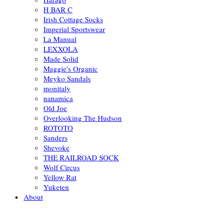
H BAR C
Irish Cottage Socks
Imperial Sportswear
La Manual
LEXXOLA
Made Solid
Maggie's Organic
Meyko Sandals
monitaly
nanamica
Old Joe
Overlooking The Hudson
ROTOTO
Sanders
Shevoke
THE RAILROAD SOCK
Wolf Circus
Yellow Rat
Yuketen
About