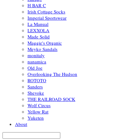
H BAR C
Irish Cottage Socks
Imperial Sportswear
La Manual
LEXXOLA
Made Solid
Maggie's Organic
Meyko Sandals
monitaly
nanamica
Old Joe
Overlooking The Hudson
ROTOTO
Sanders
Shevoke
THE RAILROAD SOCK
Wolf Circus
Yellow Rat
Yuketen
About