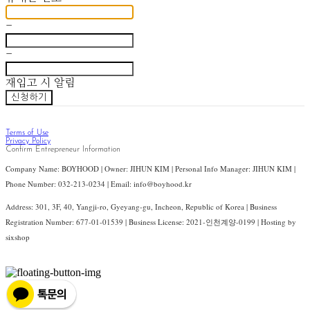
-
-
재입고 시 알림
신청하기
Terms of Use
Privacy Policy
Confirm Entrepreneur Information
Company Name: BOYHOOD | Owner: JIHUN KIM | Personal Info Manager: JIHUN KIM |
Phone Number: 032-213-0234 | Email: info@boyhood.kr
Address: 301, 3F, 40, Yangji-ro, Gyeyang-gu, Incheon, Republic of Korea | Business
Registration Number:
677-01-01539
| Business License:
2021-인천계양-0199
| Hosting by
sixshop