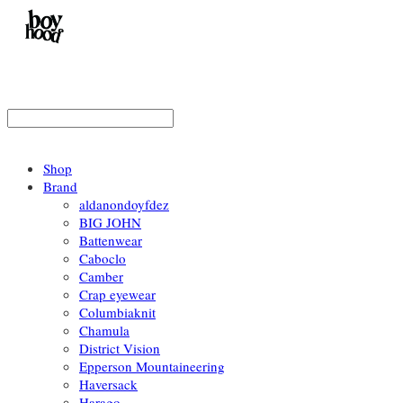
Shop
Brand
aldanondoyfdez
BIG JOHN
Battenwear
Caboclo
Camber
Crap eyewear
Columbiaknit
Chamula
District Vision
Epperson Mountaineering
Haversack
Harago