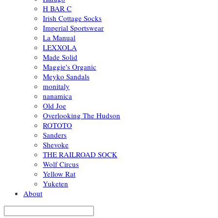
H BAR C
Irish Cottage Socks
Imperial Sportswear
La Manual
LEXXOLA
Made Solid
Maggie's Organic
Meyko Sandals
monitaly
nanamica
Old Joe
Overlooking The Hudson
ROTOTO
Sanders
Shevoke
THE RAILROAD SOCK
Wolf Circus
Yellow Rat
Yuketen
About