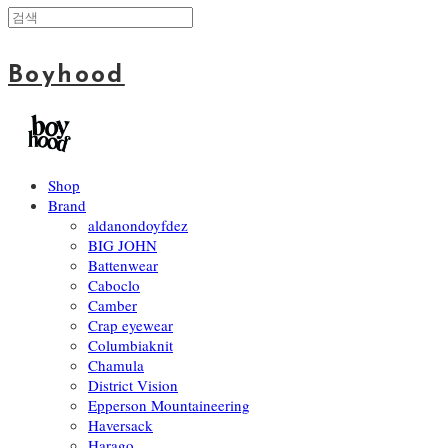
Boyhood
Shop
Brand
aldanondoyfdez
BIG JOHN
Battenwear
Caboclo
Camber
Crap eyewear
Columbiaknit
Chamula
District Vision
Epperson Mountaineering
Haversack
Harago