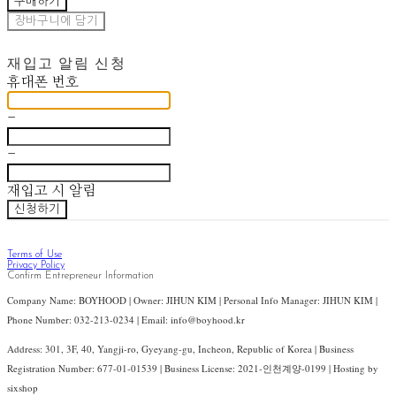
구매하기
장바구니에 담기
재입고 알림 신청
휴대폰 번호
-
-
재입고 시 알림
신청하기
Terms of Use
Privacy Policy
Confirm Entrepreneur Information
Company Name: BOYHOOD | Owner: JIHUN KIM | Personal Info Manager: JIHUN KIM |
Phone Number: 032-213-0234 | Email: info@boyhood.kr
Address: 301, 3F, 40, Yangji-ro, Gyeyang-gu, Incheon, Republic of Korea | Business
Registration Number:
677-01-01539
| Business License:
2021-인천계양-0199
| Hosting by
sixshop