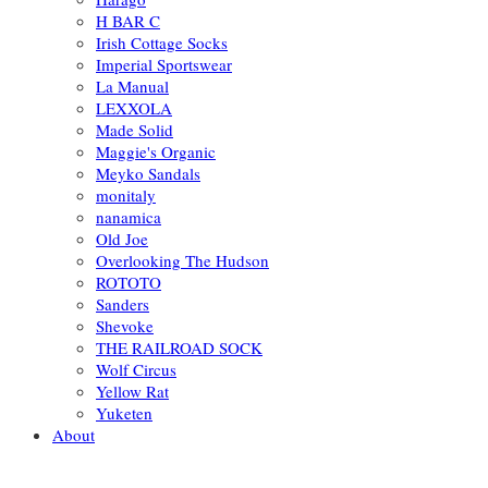
H BAR C
Irish Cottage Socks
Imperial Sportswear
La Manual
LEXXOLA
Made Solid
Maggie's Organic
Meyko Sandals
monitaly
nanamica
Old Joe
Overlooking The Hudson
ROTOTO
Sanders
Shevoke
THE RAILROAD SOCK
Wolf Circus
Yellow Rat
Yuketen
About