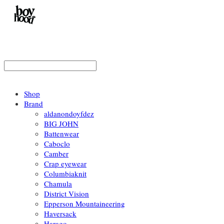
Shop
Brand
aldanondoyfdez
BIG JOHN
Battenwear
Caboclo
Camber
Crap eyewear
Columbiaknit
Chamula
District Vision
Epperson Mountaineering
Haversack
Harago