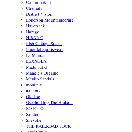
Columbiaknit
Chamula
District Vision
Epperson Mountaineering
Haversack
Harago
H BAR C
Irish Cottage Socks
Imperial Sportswear
La Manual
LEXXOLA
Made Solid
Maggie's Organic
Meyko Sandals
monitaly
nanamica
Old Joe
Overlooking The Hudson
ROTOTO
Sanders
Shevoke
THE RAILROAD SOCK
Wolf Circus