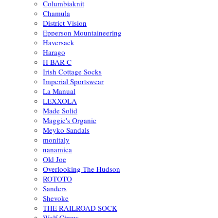
Columbiaknit
Chamula
District Vision
Epperson Mountaineering
Haversack
Harago
H BAR C
Irish Cottage Socks
Imperial Sportswear
La Manual
LEXXOLA
Made Solid
Maggie's Organic
Meyko Sandals
monitaly
nanamica
Old Joe
Overlooking The Hudson
ROTOTO
Sanders
Shevoke
THE RAILROAD SOCK
Wolf Circus