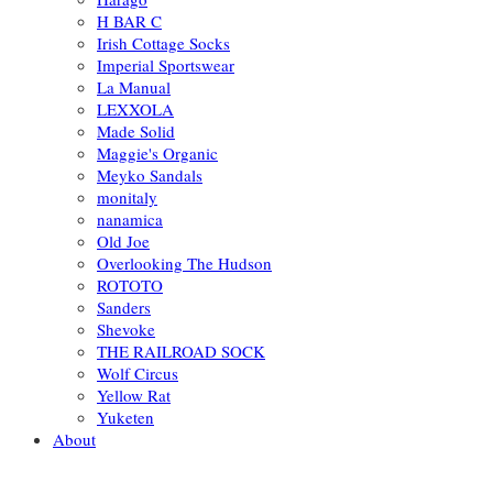
H BAR C
Irish Cottage Socks
Imperial Sportswear
La Manual
LEXXOLA
Made Solid
Maggie's Organic
Meyko Sandals
monitaly
nanamica
Old Joe
Overlooking The Hudson
ROTOTO
Sanders
Shevoke
THE RAILROAD SOCK
Wolf Circus
Yellow Rat
Yuketen
About