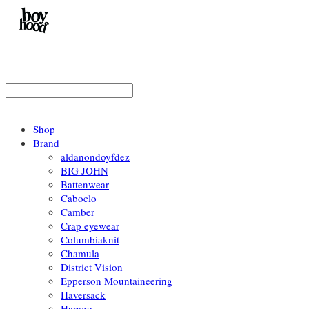
Shop
Brand
aldanondoyfdez
BIG JOHN
Battenwear
Caboclo
Camber
Crap eyewear
Columbiaknit
Chamula
District Vision
Epperson Mountaineering
Haversack
Harago