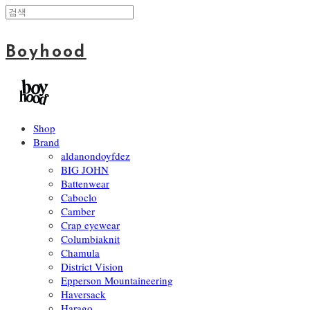
Boyhood
Shop
Brand
aldanondoyfdez
BIG JOHN
Battenwear
Caboclo
Camber
Crap eyewear
Columbiaknit
Chamula
District Vision
Epperson Mountaineering
Haversack
Harago