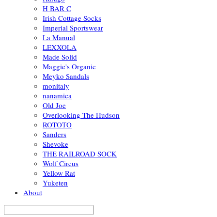
H BAR C
Irish Cottage Socks
Imperial Sportswear
La Manual
LEXXOLA
Made Solid
Maggie's Organic
Meyko Sandals
monitaly
nanamica
Old Joe
Overlooking The Hudson
ROTOTO
Sanders
Shevoke
THE RAILROAD SOCK
Wolf Circus
Yellow Rat
Yuketen
About