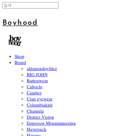
Boyhood
Shop
Brand
aldanondoyfdez
BIG JOHN
Battenwear
Caboclo
Camber
Crap eyewear
Columbiaknit
Chamula
District Vision
Epperson Mountaineering
Haversack
Harago