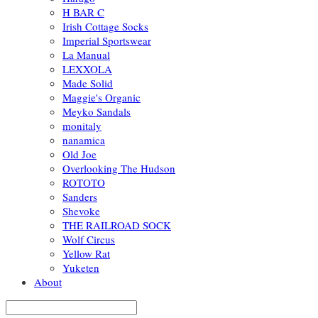
H BAR C
Irish Cottage Socks
Imperial Sportswear
La Manual
LEXXOLA
Made Solid
Maggie's Organic
Meyko Sandals
monitaly
nanamica
Old Joe
Overlooking The Hudson
ROTOTO
Sanders
Shevoke
THE RAILROAD SOCK
Wolf Circus
Yellow Rat
Yuketen
About