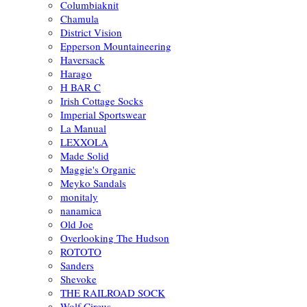
Columbiaknit
Chamula
District Vision
Epperson Mountaineering
Haversack
Harago
H BAR C
Irish Cottage Socks
Imperial Sportswear
La Manual
LEXXOLA
Made Solid
Maggie's Organic
Meyko Sandals
monitaly
nanamica
Old Joe
Overlooking The Hudson
ROTOTO
Sanders
Shevoke
THE RAILROAD SOCK
Wolf Circus