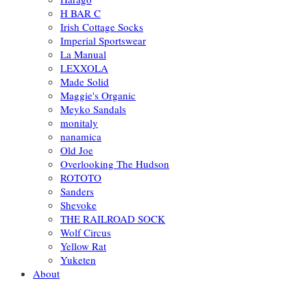
H BAR C
Irish Cottage Socks
Imperial Sportswear
La Manual
LEXXOLA
Made Solid
Maggie's Organic
Meyko Sandals
monitaly
nanamica
Old Joe
Overlooking The Hudson
ROTOTO
Sanders
Shevoke
THE RAILROAD SOCK
Wolf Circus
Yellow Rat
Yuketen
About