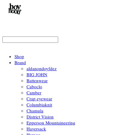
Shop
Brand
aldanondoyfdez
BIG JOHN
Battenwear
Caboclo
Camber
Crap eyewear
Columbiaknit
Chamula
District Vision
Epperson Mountaineering
Haversack
Harago