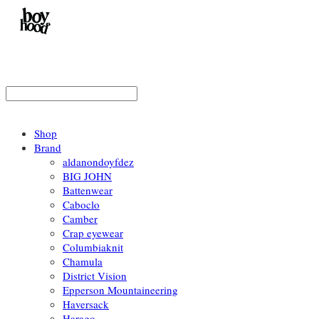
Shop
Brand
aldanondoyfdez
BIG JOHN
Battenwear
Caboclo
Camber
Crap eyewear
Columbiaknit
Chamula
District Vision
Epperson Mountaineering
Haversack
Harago