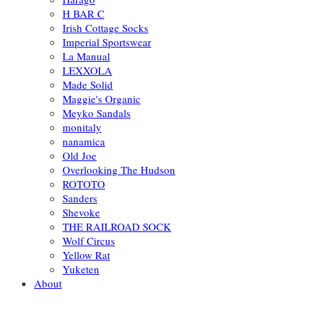
H BAR C
Irish Cottage Socks
Imperial Sportswear
La Manual
LEXXOLA
Made Solid
Maggie's Organic
Meyko Sandals
monitaly
nanamica
Old Joe
Overlooking The Hudson
ROTOTO
Sanders
Shevoke
THE RAILROAD SOCK
Wolf Circus
Yellow Rat
Yuketen
About