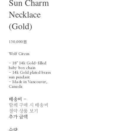
Sun Charm
Necklace
(Gold)
130,000원
Wolf Circus
- 18" 14k Gold-filled
baby box chain
- 14k Gold plated brass
sun pendant
- Made in Vancouver,
Canada
배송비
-
함께 구매 시 배송비
절약 상품 보기
추가 금액
수량