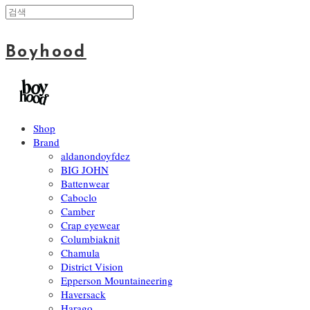
Boyhood
Shop
Brand
aldanondoyfdez
BIG JOHN
Battenwear
Caboclo
Camber
Crap eyewear
Columbiaknit
Chamula
District Vision
Epperson Mountaineering
Haversack
Harago