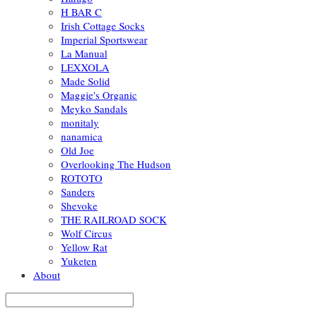
H BAR C
Irish Cottage Socks
Imperial Sportswear
La Manual
LEXXOLA
Made Solid
Maggie's Organic
Meyko Sandals
monitaly
nanamica
Old Joe
Overlooking The Hudson
ROTOTO
Sanders
Shevoke
THE RAILROAD SOCK
Wolf Circus
Yellow Rat
Yuketen
About