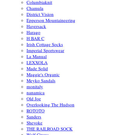
Columbiaknit
Chamula
District Vision
Epperson Mountaineering
Haversack
Harago
H BAR C
Irish Cottage Socks
Imperial Sportswear
La Manual
LEXXOLA
Made Solid
Maggie's Organic
Meyko Sandals
monitaly
nanamica
Old Joe
Overlooking The Hudson
ROTOTO
Sanders
Shevoke
THE RAILROAD SOCK
Wolf Circus