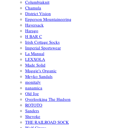
Columbiaknit
Chamula
District Vision
Epperson Mountaineering
Haversack
Harago
H BAR C
Irish Cottage Socks
Imperial Sportswear
La Manual
LEXXOLA
Made Solid
Maggie's Organic
Meyko Sandals
monitaly
nanamica
Old Joe
Overlooking The Hudson
ROTOTO
Sanders
Shevoke
THE RAILROAD SOCK
Wolf Circus