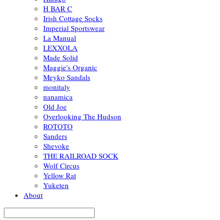
H BAR C
Irish Cottage Socks
Imperial Sportswear
La Manual
LEXXOLA
Made Solid
Maggie's Organic
Meyko Sandals
monitaly
nanamica
Old Joe
Overlooking The Hudson
ROTOTO
Sanders
Shevoke
THE RAILROAD SOCK
Wolf Circus
Yellow Rat
Yuketen
About