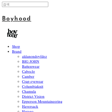
Boyhood
Shop
Brand
aldanondoyfdez
BIG JOHN
Battenwear
Caboclo
Camber
Crap eyewear
Columbiaknit
Chamula
District Vision
Epperson Mountaineering
Haversack
Harago