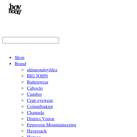
Shop
Brand
aldanondoyfdez
BIG JOHN
Battenwear
Caboclo
Camber
Crap eyewear
Columbiaknit
Chamula
District Vision
Epperson Mountaineering
Haversack
Harago