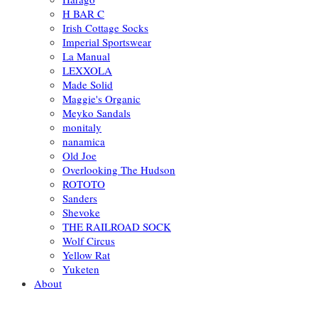
H BAR C
Irish Cottage Socks
Imperial Sportswear
La Manual
LEXXOLA
Made Solid
Maggie's Organic
Meyko Sandals
monitaly
nanamica
Old Joe
Overlooking The Hudson
ROTOTO
Sanders
Shevoke
THE RAILROAD SOCK
Wolf Circus
Yellow Rat
Yuketen
About