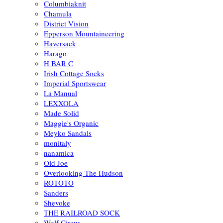
Columbiaknit
Chamula
District Vision
Epperson Mountaineering
Haversack
Harago
H BAR C
Irish Cottage Socks
Imperial Sportswear
La Manual
LEXXOLA
Made Solid
Maggie's Organic
Meyko Sandals
monitaly
nanamica
Old Joe
Overlooking The Hudson
ROTOTO
Sanders
Shevoke
THE RAILROAD SOCK
Wolf Circus