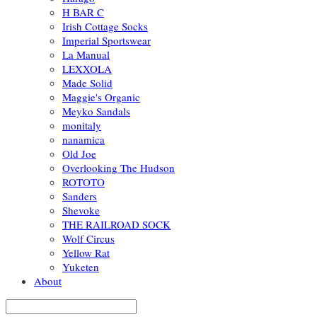
H BAR C
Irish Cottage Socks
Imperial Sportswear
La Manual
LEXXOLA
Made Solid
Maggie's Organic
Meyko Sandals
monitaly
nanamica
Old Joe
Overlooking The Hudson
ROTOTO
Sanders
Shevoke
THE RAILROAD SOCK
Wolf Circus
Yellow Rat
Yuketen
About