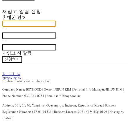
재입고 알림 신청
휴대폰 번호
-
-
재입고 시 알림
신청하기
Terms of Use
Privacy Policy
Confirm Entrepreneur Information
Company Name: BOYHOOD | Owner: JIHUN KIM | Personal Info Manager: JIHUN KIM |
Phone Number: 032-213-0234 | Email: info@boyhood.kr
Address: 301, 3F, 40, Yangji-ro, Gyeyang-gu, Incheon, Republic of Korea | Business
Registration Number:
677-01-01539
| Business License:
2021-인천계양-0199
| Hosting by
sixshop