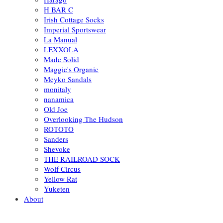
H BAR C
Irish Cottage Socks
Imperial Sportswear
La Manual
LEXXOLA
Made Solid
Maggie's Organic
Meyko Sandals
monitaly
nanamica
Old Joe
Overlooking The Hudson
ROTOTO
Sanders
Shevoke
THE RAILROAD SOCK
Wolf Circus
Yellow Rat
Yuketen
About