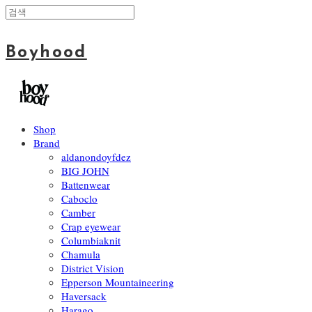
Boyhood
Shop
Brand
aldanondoyfdez
BIG JOHN
Battenwear
Caboclo
Camber
Crap eyewear
Columbiaknit
Chamula
District Vision
Epperson Mountaineering
Haversack
Harago